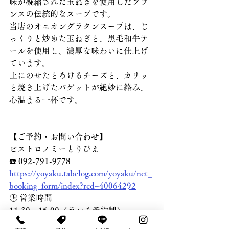
味が凝縮された玉ねぎを使用したフラ
ンスの伝統的なスープです。
当店のオニオングラタンスープは、じ
っくりと炒めた玉ねぎと、黒毛和牛テ
ールを使用し、濃厚な味わいに仕上げ
ています。
上にのせたとろけるチーズと、カリッ
と焼き上げたバゲットが絶妙に絡み、
心温まる一杯です。
【ご予約・お問い合わせ】
ビストロノミーとりぴえ
☎️ 092-791-9778
https://yoyaku.tabelog.com/yoyaku/net_
booking_form/index?rcd=40064292
🕒 営業時間
11:30〜15:00（ランチ予約制）
17:30～00:00