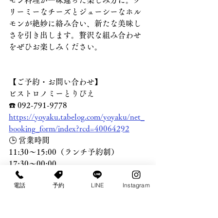
モン料理が一味違った楽しみ方に。ク
リーミーなチーズとジューシーなホル
モンが絶妙に絡み合い、新たな美味し
さを引き出します。贅沢な組み合わせ
をぜひお楽しみください。
【ご予約・お問い合わせ】
ビストロノミーとりぴえ
☎️ 092-791-9778
https://yoyaku.tabelog.com/yoyaku/net_
booking_form/index?rcd=40064292
🕒 営業時間
11:30〜15:00（ランチ予約制）
17:30～00:00
電話
予約
LINE
Instagram