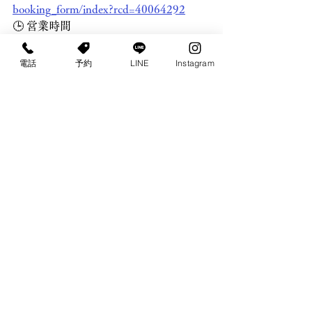
booking_form/index?rcd=40064292
🕒 営業時間
ランチ予約制　11:30〜15:00
ディナー　　　17:30〜24:00
電話
予約
LINE
Instagram
Copyright © Toripier. All Rights Reserved.