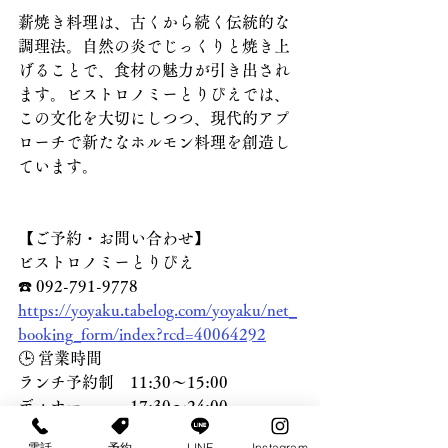
薪焼き料理は、古くから続く伝統的な
調理法。自然の炎でじっくりと焼き上
げることで、食材の魅力が引き出され
ます。ビストロノミーとりぴえでは、
この文化を大切にしつつ、現代的アプ
ローチで新たなホルモン料理を創造し
ています。
【ご予約・お問い合わせ】
ビストロノミーとりぴえ
☎️ 092-791-9778
https://yoyaku.tabelog.com/yoyaku/net_
booking_form/index?rcd=40064292
🕒 営業時間
ランチ予約制　11:30〜15:00
ディナー　　　17:30〜24:00
電話
予約
LINE
Instagram