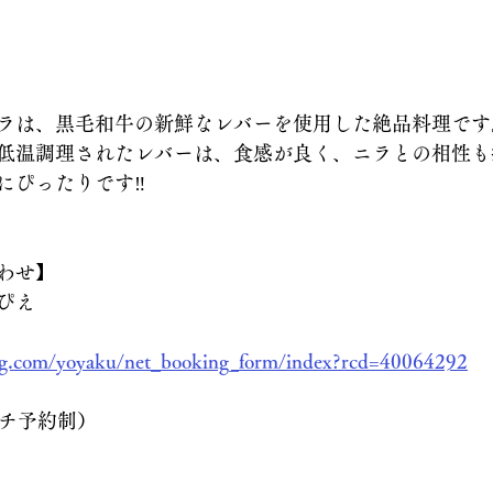
ラは、黒毛和牛の新鮮なレバーを使用した絶品料理です
低温調理されたレバーは、食感が良く、ニラとの相性も
にぴったりです‼
わせ】
ぴえ
log.com/yoyaku/net_booking_form/index?rcd=40064292
ランチ予約制）