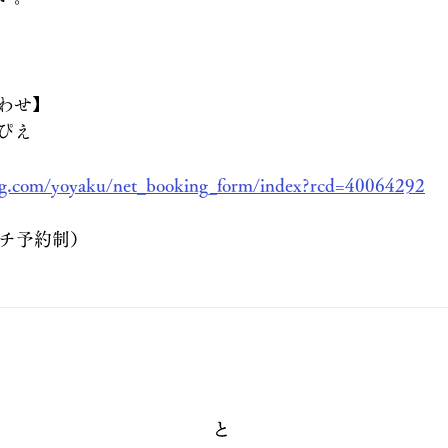
わせ】
ぴえ
log.com/yoyaku/net_booking_form/index?rcd=40064292
ランチ予約制）